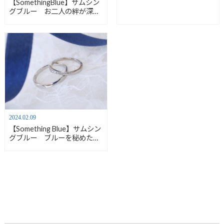
【SomethingBlue】サムシン
グブルー お二人の絆が深ま
るリング【結婚指輪】
2024.02.09
【Something Blue】サムシン
グブルー ブルーを秘めたス
ターダスト結婚指輪【安心堂
浜松店】