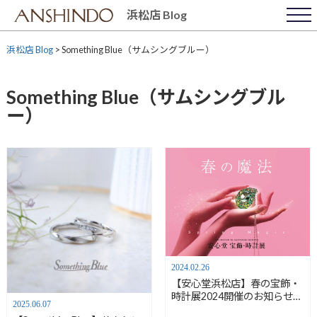
Skip
浜松店 Blog
to
content
浜松店 Blog
>
Something Blue（サムシングブルー）
Something Blue（サムシングブル
ー）
2024.02.26
【安心堂浜松店】春の宝飾・
時計展2024開催のお知らせ
2025.06.07
【3/14(木)－17(日)】