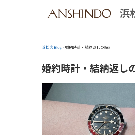
Skip
to
浜松
content
浜松店 Blog
>
婚約時計・結納返しの時計
婚約時計・結納返し