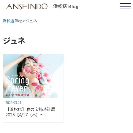
Skip
浜松店 Blog
to
content
浜松店 Blog
>
ジュネ
ジュネ
2025.03.21
【浜松店】春の宝飾時計展
2025【4/17（木）〜
4/20（日）】