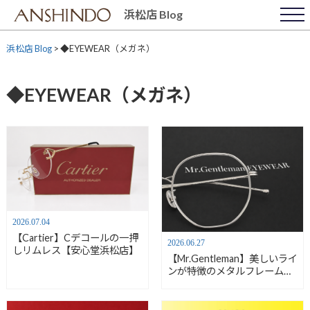
Skip
浜松店 Blog
to
content
浜松店 Blog
>
◆EYEWEAR（メガネ）
◆EYEWEAR（メガネ）
2026.07.04
【Cartier】Cデコールの一押
2026.06.27
しリムレス【安心堂浜松店】
【Mr.Gentleman】美しいライ
ンが特徴のメタルフレーム
【安心堂浜松店】