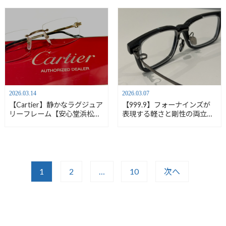
2026.03.14
2026.03.07
【Cartier】静かなラグジュア
【999.9】フォーナインズが
リーフレーム【安心堂浜松
表現する軽さと剛性の両立
店】
【安心堂浜松店】
1
2
…
10
次へ