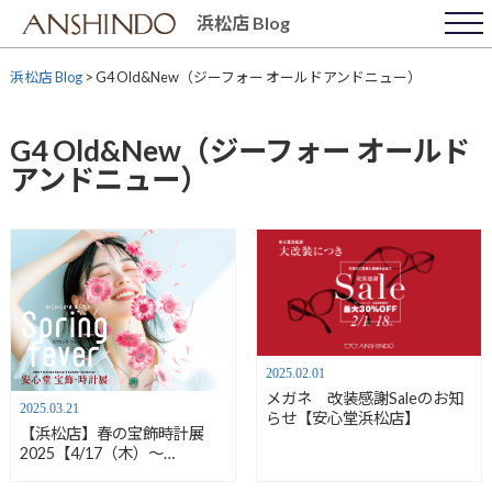
Skip
浜松店 Blog
to
content
浜松店 Blog
>
G4 Old&New（ジーフォー オールドアンドニュー）
G4 Old&New（ジーフォー オールド
アンドニュー）
2025.02.01
メガネ 改装感謝Saleのお知
2025.03.21
らせ【安心堂浜松店】
【浜松店】春の宝飾時計展
2025【4/17（木）〜
4/20（日）】