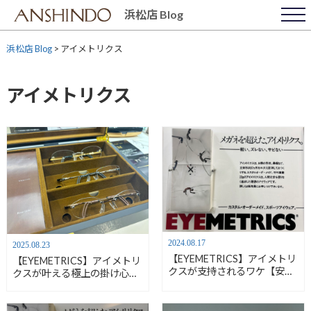
Skip
浜松店 Blog
to
content
浜松店 Blog
>
アイメトリクス
アイメトリクス
2024.08.17
2025.08.23
【EYEMETRICS】アイメトリ
【EYEMETRICS】アイメトリ
クスが支持されるワケ【安心
クスが叶える極上の掛け心地
堂浜松店】
と特別なゴールドフレーム
【安心堂浜松店】