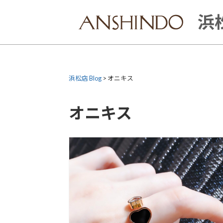
Skip
to
浜松
content
浜松店 Blog
>
オニキス
オニキス