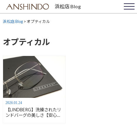
Skip
浜松店 Blog
to
content
浜松店 Blog
>
オプティカル
オプティカル
2026.01.24
【LINDBERG】洗練されたリ
ンドバーグの美しさ【安心堂
浜松店】