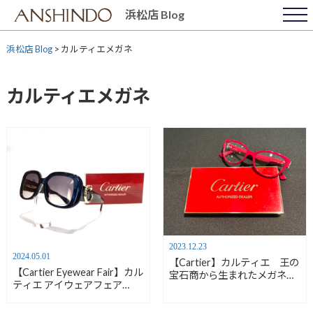
Skip
浜松店 Blog
to
content
浜松店 Blog
>
カルティエメガネ
カルティエメガネ
2023.12.23
2024.05.01
【Cartier】カルティエ 王の
【Cartier Eyewear Fair】カル
宝石商から生まれたメガネ
ティエ アイウェアフェア
【安心堂浜松店】
2024【安心堂浜松店】