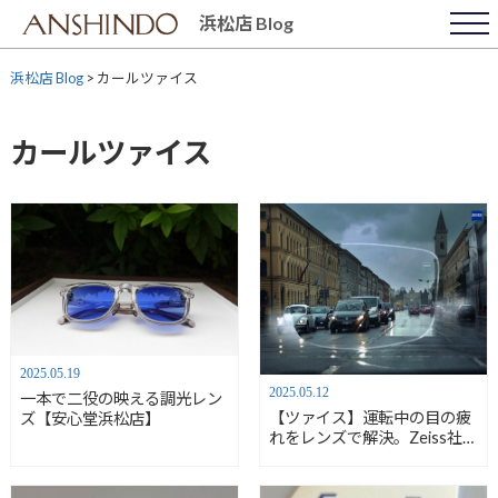
Skip
浜松店 Blog
to
content
浜松店 Blog
>
カールツァイス
カールツァイス
2025.05.19
2025.05.12
一本で二役の映える調光レン
【ツァイス】運転中の目の疲
ズ【安心堂浜松店】
れをレンズで解決。Zeiss社製
Drive Safeの真価 【安心堂
浜松店】