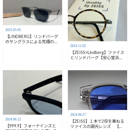
2025.05.05
【LINDBERG】リンドバーグ
のサングラスによる究極の軽
2024.11.02
さと美しさを体験【安心堂浜
松店】
【ZEISS×Lindberg】ツァイス
とリンドバーグ【安心堂浜松
店】
2024.04.27
2024.06.22
【ZEISS】１本で2役を兼ねる
【999.9】フォーナインズと
ツァイスの調光レンズ 【安