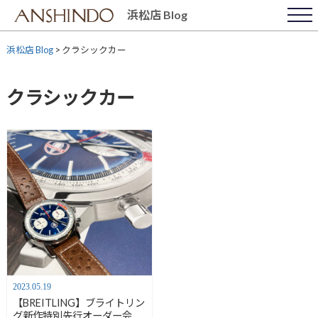
Skip
浜松店 Blog
to
content
浜松店 Blog
>
クラシックカー
クラシックカー
2023.05.19
【BREITLING】ブライトリン
グ新作特別先行オーダー会