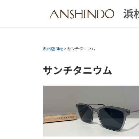
Skip
to
浜松
content
浜松店 Blog
>
サンチタニウム
サンチタニウム