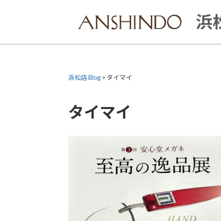
Skip
to
浜松
content
浜松店 Blog
>
タイマイ
タイマイ