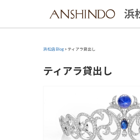
Skip
to
浜松
content
浜松店 Blog
>
ティアラ貸出し
ティアラ貸出し