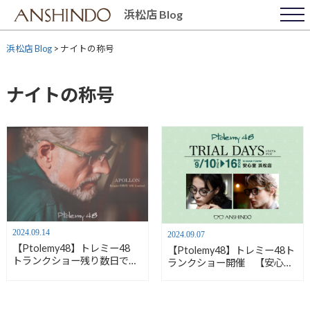
Skip
浜松店 Blog
to
content
浜松店 Blog
>
ナイトの称号
ナイトの称号
2024.09.14
2024.09.07
【Ptolemy48】トレミー48
【Ptolemy48】トレミー48ト
トランクショー残り数日で
ランクショー開催 【安心堂
す！【安心堂浜松店】
浜松店】