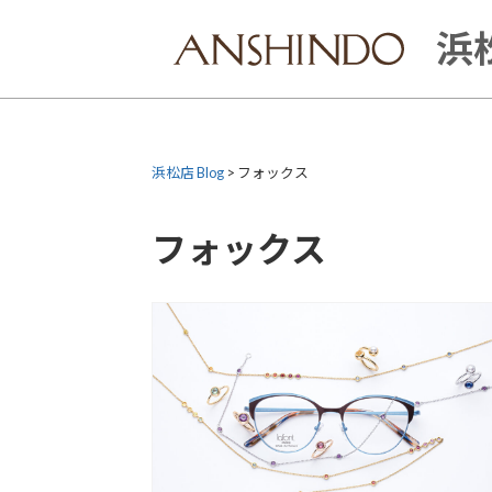
Skip
to
浜松
content
浜松店 Blog
>
フォックス
フォックス