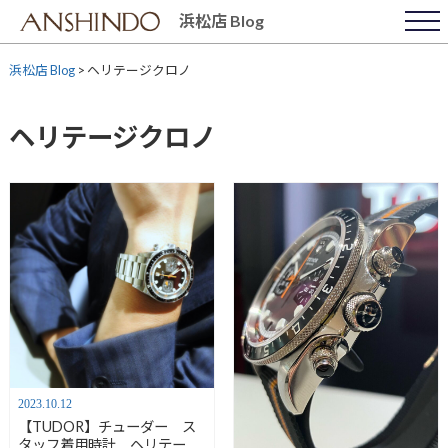
Skip
浜松店 Blog
to
content
浜松店 Blog
>
ヘリテージクロノ
ヘリテージクロノ
2023.10.12
【TUDOR】チューダー ス
タッフ着用時計 ヘリテージ