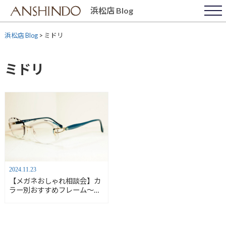
Skip
浜松店 Blog
to
content
浜松店 Blog
>
ミドリ
ミドリ
2024.11.23
【メガネおしゃれ相談会】カ
ラー別おすすめフレーム～グ
リーン～【安心堂浜松店】