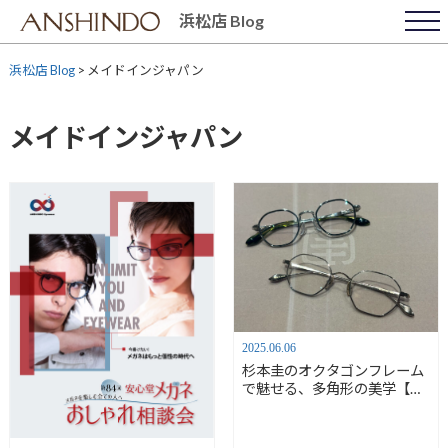
Skip
浜松店 Blog
to
content
浜松店 Blog
>
メイドインジャパン
メイドインジャパン
2025.06.06
杉本圭のオクタゴンフレーム
で魅せる、多角形の美学【安
心堂浜松店】