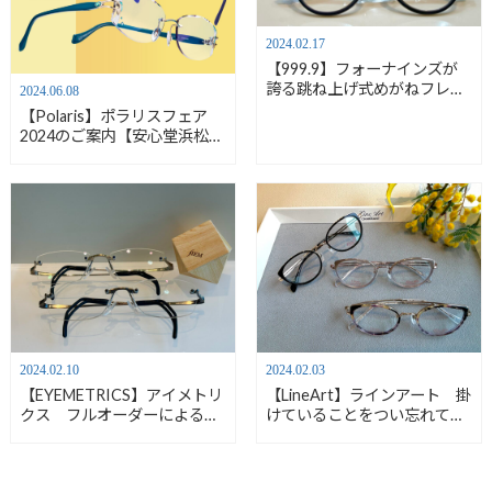
2024.02.17
【999.9】フォーナインズが
誇る跳ね上げ式めがねフレー
2024.06.08
ム【安心堂浜松店】
【Polaris】ポラリスフェア
2024のご案内【安心堂浜松
店】
2024.02.10
2024.02.03
【EYEMETRICS】アイメトリ
【LineArt】ラインアート 掛
クス フルオーダーによるメ
けていることをつい忘れてし
ガネ掛け心地の追求【安心堂
まうメガネ 【安心堂浜松
浜松店】
店】