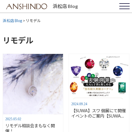
Skip
浜松店 Blog
to
content
浜松店 Blog
>
リモデル
リモデル
2024.09.24
【SUWA】スワ 個展にて開催
イベントのご案内【SUWA個
2025.05.02
展9/28.29】
リモデル相談会まもなく開
催！