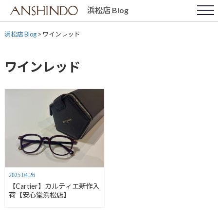
Skip
浜松店 Blog
to
content
浜松店 Blog
>
ワインレッド
ワインレッド
2025.04.26
【Cartier】カルティエ新作入
荷【安心堂浜松店】