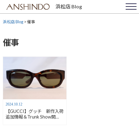
Skip
浜松店 Blog
to
content
浜松店 Blog
>
催事
催事
2024.10.12
【GUCCI】グッチ 新作入荷
追加情報＆Trunk Show開
催！ 【安心堂浜松店】