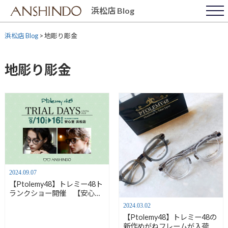
Skip
浜松店 Blog
to
content
浜松店 Blog
>
地彫り彫金
地彫り彫金
2024.09.07
【Ptolemy48】トレミー48ト
ランクショー開催 【安心堂
浜松店】
2024.03.02
【Ptolemy48】トレミー48の
新作めがねフレームが入荷し