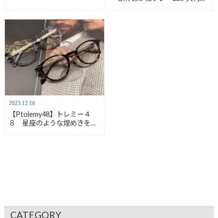
ました【安心堂浜松店】
2023.12.16
【Ptolemy48】トレミー４
８ 星座のような煌めきを備
えたメガネ【安心堂浜松店】
CATEGORY