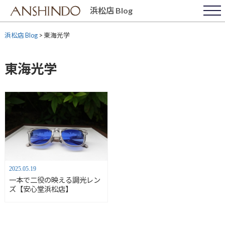
Skip
浜松店 Blog
to
content
浜松店 Blog
>
東海光学
東海光学
2025.05.19
一本で二役の映える調光レン
ズ【安心堂浜松店】