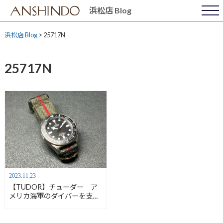
Skip
浜松店 Blog
to
content
浜松店 Blog
>
25717N
25717N
2023.11.23
【TUDOR】チューダー ア
メリカ海軍のダイバーを支え
たミリサブの継承
25717N ぺラゴスFXD