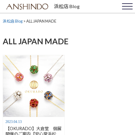
Skip
浜松店 Blog
to
content
浜松店 Blog
>
ALL JAPAN MADE
ALL JAPAN MADE
2023.04.13
【OKURADO】大倉堂 個展
開催のご案内【安心堂浜松