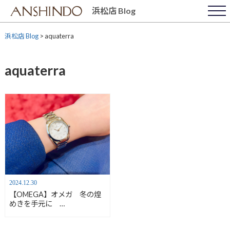
Skip
浜松店 Blog
to
content
浜松店 Blog
>
aquaterra
aquaterra
2024.12.30
【OMEGA】オメガ 冬の煌
めきを手元に
SEAMASTER
AQUATERRA150M