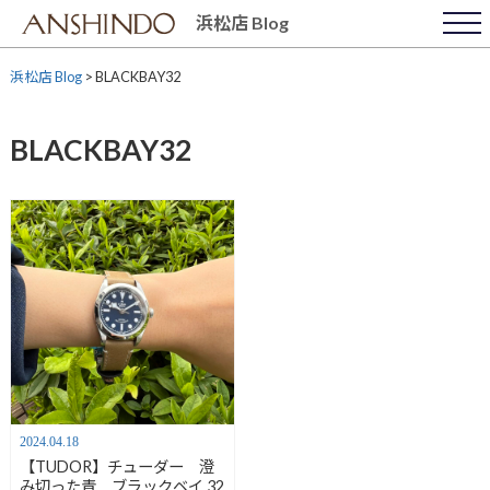
Skip
浜松店 Blog
to
content
浜松店 Blog
>
BLACKBAY32
BLACKBAY32
2024.04.18
【TUDOR】チューダー 澄
み切った青 ブラックベイ 32