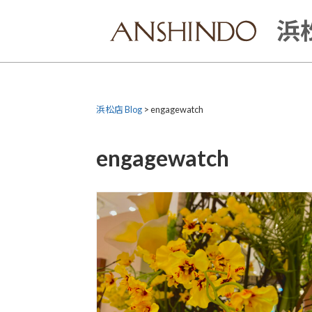
Skip
to
浜松
content
浜松店 Blog
>
engagewatch
engagewatch