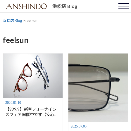
Skip
浜松店 Blog
to
content
浜松店 Blog
>
feelsun
feelsun
2026.01.10
【999.9】新春フォーナイン
ズフェア開催中です【安心堂
浜松店】
2025.07.03