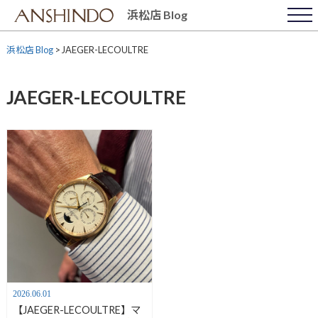
Skip
浜松店 Blog
to
content
浜松店 Blog
>
JAEGER-LECOULTRE
JAEGER-LECOULTRE
2026.06.01
【JAEGER-LECOULTRE】マ