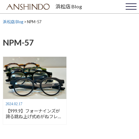
Skip
浜松店 Blog
to
content
浜松店 Blog
>
NPM-57
NPM-57
2024.02.17
【999.9】フォーナインズが
誇る跳ね上げ式めがねフレー
ム【安心堂浜松店】