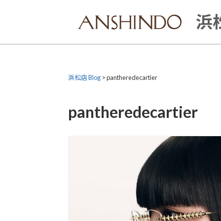
Skip
to
浜松
content
浜松店 Blog
>
pantheredecartier
pantheredecartier