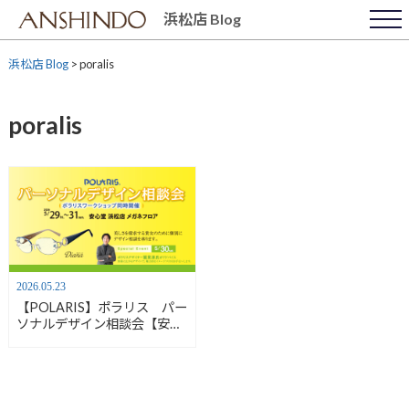
Skip
浜松店 Blog
to
content
浜松店 Blog
>
poralis
poralis
2026.05.23
【POLARIS】ポラリス パー
ソナルデザイン相談会【安心
堂浜松店】