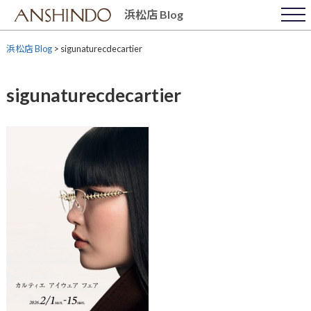
Skip
浜松店 Blog
to
content
浜松店 Blog
>
sigunaturecdecartier
sigunaturecdecartier