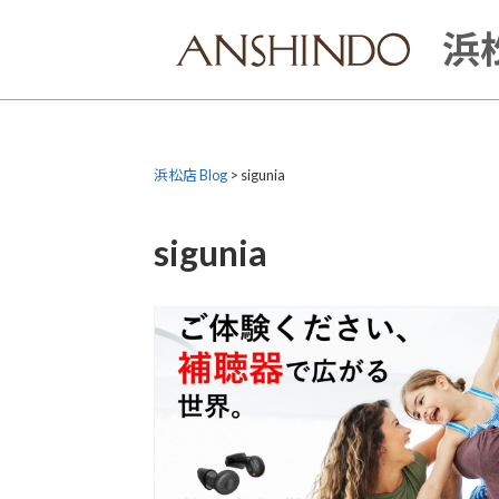
Skip
to
浜松
content
浜松店 Blog
>
sigunia
sigunia