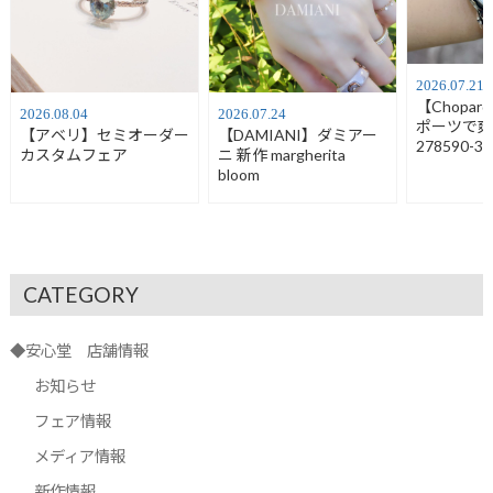
2026.07.21
【Chopa
2026.08.04
2026.07.24
ポーツで
【アベリ】セミオーダー
【DAMIANI】ダミアー
278590-30
カスタムフェア
ニ 新作 margherita
bloom
CATEGORY
◆安心堂 店舗情報
お知らせ
フェア情報
メディア情報
新作情報