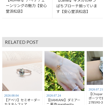
【Gimel】ギメルのみつ
ーンリングの魅力【安心
ばちブローチ揃っていま
堂浜松店】
す【安心堂浜松店】
RELATED POST
2026.07.21
【Chopa
2026.08.04
2026.07.24
ポーツで
【アベリ】セミオーダー
【DAMIANI】ダミアー
278590-30
カスタムフェア
ニ 新作 margherita