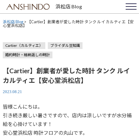
Skip
浜松店 Blog
to
content
浜松店 Blog
>
【Cartier】創業者が愛した時計 タンク ルイ カルティエ【安
心堂浜松店】
Cartier（カルティエ）
ブライダル豆知識
婚約時計・結納返しの時計
【Cartier】創業者が愛した時計 タンク ルイ
カルティエ【安心堂浜松店】
2023.08.21
皆様こんにちは。
引き続き厳しい暑さですので、店内は涼しいですが水分補
給を心掛けています！
安心堂浜松店 時計フロアの丸山です。