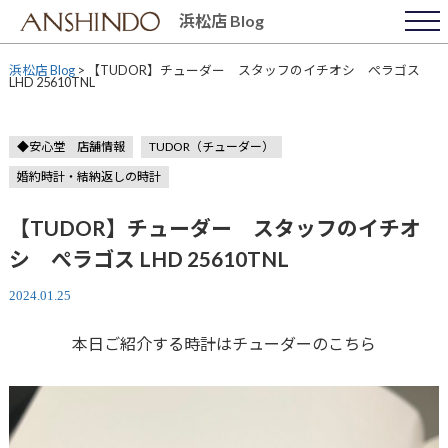
Skip
浜松店 Blog
to
content
浜松店 Blog
>
【TUDOR】チューダー スタッフのイチオシ ぺラゴス
LHD 25610TNL
◆安心堂 店舗情報
TUDOR（チューダー）
婚約時計・結納返しの時計
【TUDOR】チューダー スタッフのイチオ
シ ぺラゴス LHD 25610TNL
2024.01.25
本日ご紹介する時計はチューダーのこちら