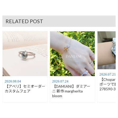
RELATED POST
2026.07.21
【Chopa
2026.08.04
2026.07.24
ポーツで
【アベリ】セミオーダー
【DAMIANI】ダミアー
278590-30
カスタムフェア
ニ 新作 margherita
bloom