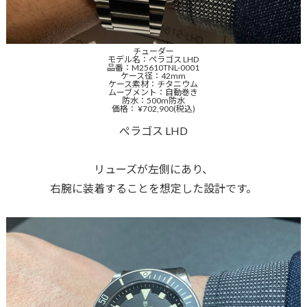
チューダー
モデル名：ペラゴス LHD
品番：M25610TNL-0001
ケース径：42mm
ケース素材：チタニウム
ムーブメント：自動巻き
防水：500m防水
価格： ¥702,900(税込)
ぺラゴス LHD
リューズが左側にあり、
右腕に装着することを想定した設計です。