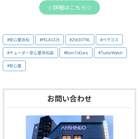
☆詳細はこちら☆
#安心堂浜松
#PELAGOS
#25610TNL
#ぺラゴス
#チューダー安心堂浜松店
#BornToDare
#TudorWatch
#安心堂
お問い合わせ