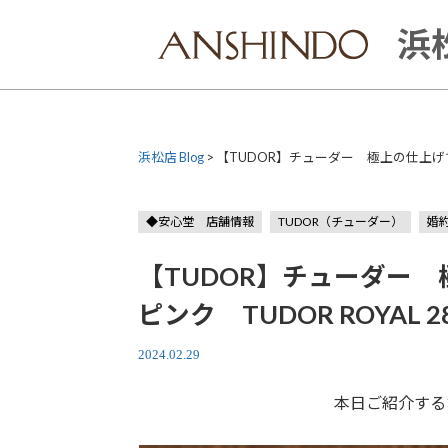
Skip
to
浜松
content
浜松店 Blog
>
【TUDOR】チューダー 極上の仕上げでより
◆安心堂 店舗情報
TUDOR（チューダー）
婚
【TUDOR】チューダー
ピンク TUDOR ROYAL 28
2024.02.29
本日ご紹介する