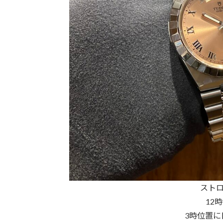
ストロ
12
3時位置に