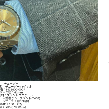
チューダー
名：チューダー ロイヤル
番：M28600-0009
ケース径：41mm
素材：ステンレススチール
自動巻きムーブメント(T603)
ーリザーブ：約38時間
防水：100m防水
格： ¥359,700(税込)