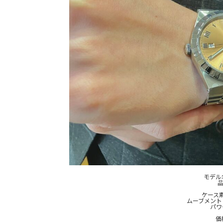
モデル
品
ケース
ムーブメント：
パワ
価