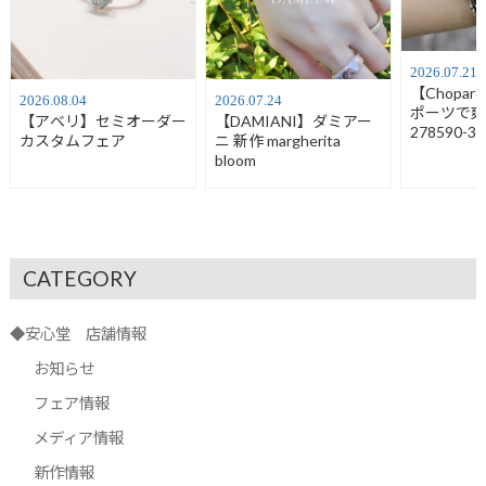
2026.07.21
【Chopa
2026.08.04
2026.07.24
ポーツで
【アベリ】セミオーダー
【DAMIANI】ダミアー
278590-30
カスタムフェア
ニ 新作 margherita
bloom
CATEGORY
◆安心堂 店舗情報
お知らせ
フェア情報
メディア情報
新作情報