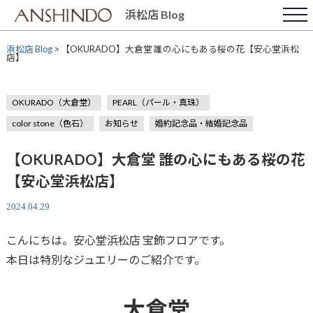
Skip
浜松店 Blog
to
content
浜松店 Blog
>
【OKURADO】大倉堂 誰の心にもある桜の花【安心堂浜松
店】
OKURADO（大倉堂）
PEARL（パール・真珠）
color stone（色石）
お知らせ
婚約記念品・結婚記念品
【OKURADO】大倉堂 誰の心にもある桜の花
【安心堂浜松店】
2024.04.29
こんにちは。安心堂浜松店 宝飾フロアです。
本日は特別なジュエリーのご紹介です。
大倉堂