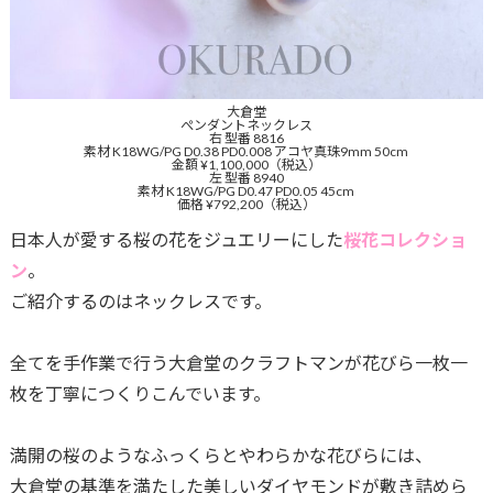
大倉堂
ぺンダントネックレス
右 型番 8816
素材 K18WG/PG D0.38 PD0.008 アコヤ真珠9mm 50cm
金額 ¥1,100,000（税込）
左 型番 8940
素材 K18WG/PG D0.47 PD0.05 45cm
価格 ¥792,200（税込）
日本人が愛する桜の花をジュエリーにした
桜花コレクショ
ン
。
ご紹介するのはネックレスです。
全てを手作業で行う大倉堂のクラフトマンが花びら一枚一
枚を丁寧につくりこんでいます。
満開の桜のようなふっくらとやわらかな花びらには、
大倉堂の基準を満たした美しいダイヤモンドが敷き詰めら