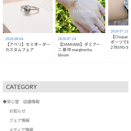
2026.07.21
【Chopa
2026.08.04
2026.07.24
ポーツで
【アベリ】セミオーダー
【DAMIANI】ダミアー
278590-30
カスタムフェア
ニ 新作 margherita
bloom
CATEGORY
◆安心堂 店舗情報
お知らせ
フェア情報
メディア情報