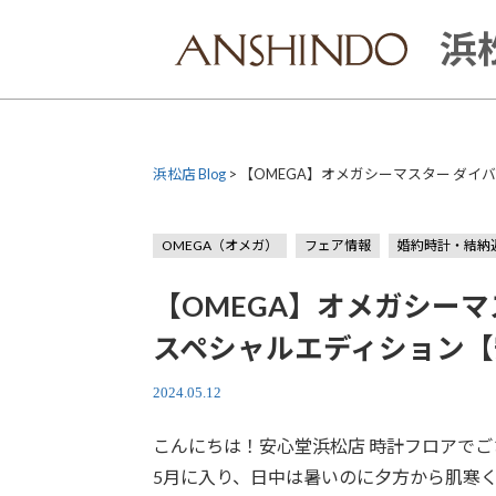
Skip
to
浜松
content
浜松店 Blog
>
【OMEGA】オメガシーマスター ダイバー
OMEGA（オメガ）
フェア情報
婚約時計・結納
【OMEGA】オメガシーマスタ
スペシャルエディション【
2024.05.12
こんにちは！安心堂浜松店 時計フロアでご
5月に入り、日中は暑いのに夕方から肌寒