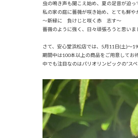
虫の鳴き声も聞こえ始め、夏の足音が迫っ
私の家の庭に薔薇が咲き始め、とても鮮や
～新緑に 負けじと咲く赤 志す～
薔薇のように強く、日々頑張ろうと思いました
さて、安心堂浜松店では、5月11日(土)～1
期間中は100本以上の商品をご用意してお
中でも注目なのはパリオリンピックの”スペ