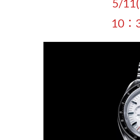
5/11
10：