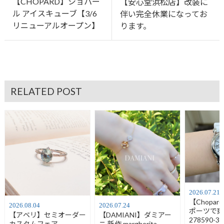
【CHOPARD】ショパー
【安心堂浜松店】改装に
ル アイスキューブ【3/6
伴い完全休業になってお
リニューアルオープン】
ります。
RELATED POST
2026.07.21
【Chopa
2026.08.04
2026.07.24
ポーツで
【アベリ】セミオーダー
【DAMIANI】ダミアー
278590-30
カスタムフェア
ニ 新作 margherita