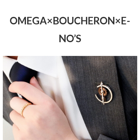
OMEGA×BOUCHERON×E-
NO’S