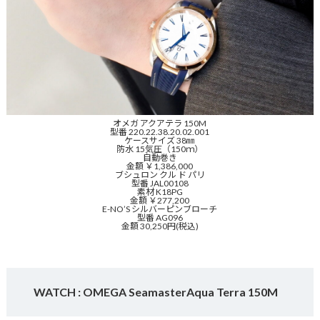
オメガ アクアテラ 150M
型番 220.22.38.20.02.001
ケースサイズ 38㎜
防水 15気圧（150ｍ）
自動巻き
金額 ￥1,386,000
ブシュロン クル ド パリ
型番 JAL00108
素材 K18PG
金額 ￥277,200
E-NO’S シルバーピンブローチ
型番 AG096
金額 30,250円(税込)
WATCH : OMEGA SeamasterAqua Terra 150M