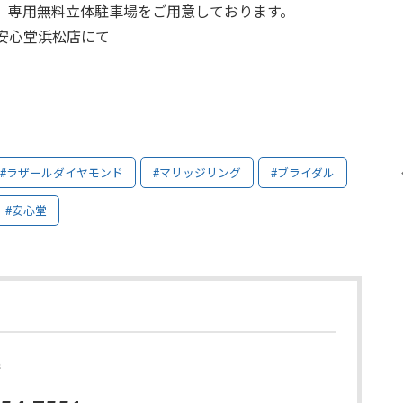
、専用無料立体駐車場をご用意しております。
安心堂浜松店にて
。
#ラザールダイヤモンド
#マリッジリング
#ブライダル
#安心堂
店