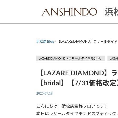
Skip
to
浜松
content
浜松店 Blog
>
【LAZARE DIAMOND】ラザールダイヤ
LAZARE DIAMOND（ラザールダイヤモンド）
LAZ
【LAZARE DIAMON
【bridal】【7/31価格改
2025.07.18
こんにちは。浜松店宝飾フロアです！
本日はラザールダイヤモンドのブティック