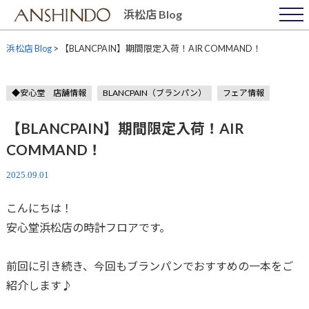
Skip
浜松店 Blog
to
content
浜松店 Blog
>
【BLANCPAIN】期間限定入荷！AIR COMMAND！
◆安心堂 店舗情報
BLANCPAIN（ブランパン）
フェア情報
【BLANCPAIN】期間限定入荷！AIR
COMMAND！
2025.09.01
こんにちは！
安心堂浜松店の時計フロアです。
前回に引き続き、今回もブランパンでおすすめの一本をご
紹介します♪