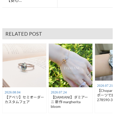
【安心…
RELATED POST
2026.07.21
【Chopa
2026.08.04
2026.07.24
ポーツで
【アベリ】セミオーダー
【DAMIANI】ダミアー
278590-30
カスタムフェア
ニ 新作 margherita
bloom