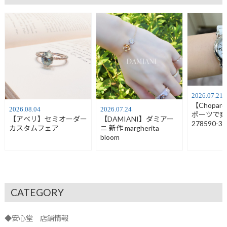
2026.07.21
【Chopa
2026.08.04
2026.07.24
ポーツで
【アベリ】セミオーダー
【DAMIANI】ダミアー
278590-30
カスタムフェア
ニ 新作 margherita
bloom
CATEGORY
◆安心堂 店舗情報