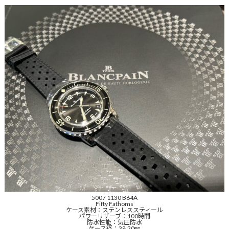
5007 1130 B64A
Fifty Fathoms
ケース素材：ステンレススティール
パワーリザーブ：100時間
防水性能：気圧防水
ケース径：38.20㎜