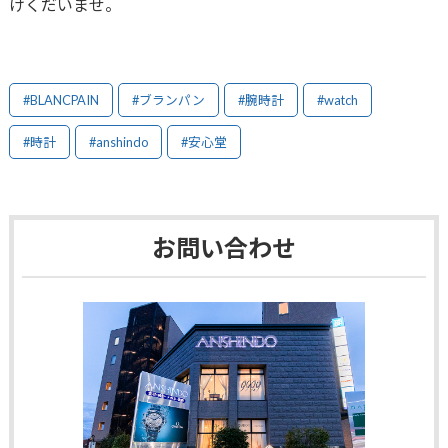
けくだいませ。
#BLANCPAIN
#ブランパン
#腕時計
#watch
#時計
#anshindo
#安心堂
お問い合わせ