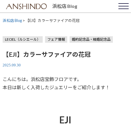
Skip
浜松店 Blog
to
content
浜松店 Blog
>
【EJI】カラーサファイアの花冠
LECIEL（ルシエール）
フェア情報
婚約記念品・結婚記念品
【EJI】カラーサファイアの花冠
2025.09.30
こんにちは。浜松店宝飾フロアです。
本日は新しく入荷したジュエリーをご紹介します！
EJI