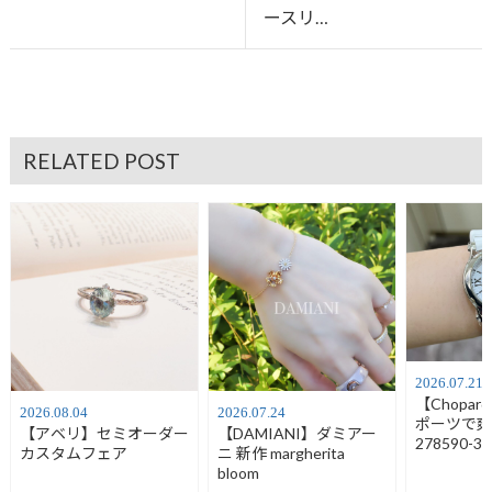
ースリ…
RELATED POST
2026.07.21
【Chopa
2026.08.04
2026.07.24
ポーツで
【アベリ】セミオーダー
【DAMIANI】ダミアー
278590-30
カスタムフェア
ニ 新作 margherita
bloom