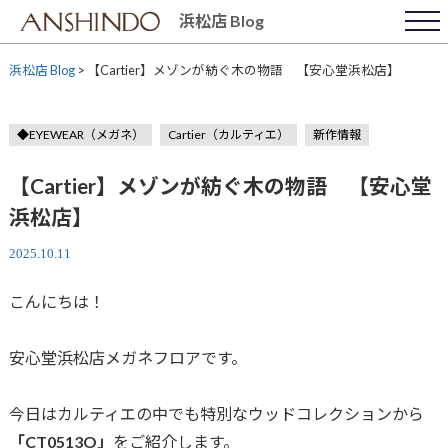
Skip
浜松店 Blog
to
content
浜松店 Blog
>
【Cartier】メゾンが紡ぐ木の物語 【安心堂浜松店】
◆EYEWEAR（メガネ）
Cartier（カルティエ）
新作情報
【Cartier】メゾンが紡ぐ木の物語 【安心堂
浜松店】
2025.10.11
こんにちは！
安心堂浜松店メガネフロアです。
今日はカルティエの中でも特別なウッドコレクションから
「CT0513O」
をご紹介します。