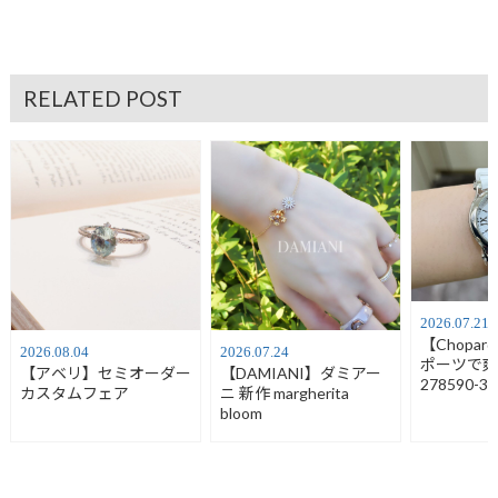
RELATED POST
2026.07.21
【Chopa
2026.08.04
2026.07.24
ポーツで
【アベリ】セミオーダー
【DAMIANI】ダミアー
278590-30
カスタムフェア
ニ 新作 margherita
bloom